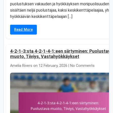
puolustuksen vakauden ja hyökkäyksen monipuolisuuden,
sisältäen neljä puolustajaa, kaksi keskikenttäpelaajaa, yhd
hyökkäävän keskikenttäpelaajan […]
Read More
4-2-1-3:sta 4-2-1-4-1:een siirtyminen: Puolustava
muoto, Tiiviys, Vastahyökkäykset
Amelia Rivers on 12 February, 2026 | No Comments