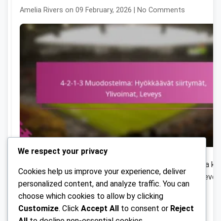
Amelia Rivers on 09 February, 2026 | No Comments
We respect your privacy
4-2-1-3 -muotoilu on jalkapallon taktinen asettelu, joka k
Cookies help us improve your experience, deliver
vahvaa keskikenttäosaamista samalla kun se tarjoaa levey
personalized content, and analyze traffic. You can
hyökkäysvaihtoehtoja. Tämä muotoilu parantaa […]
choose which cookies to allow by clicking
Customize
. Click
Accept All
to consent or
Reject
Read More
All
to decline non-essential cookies.