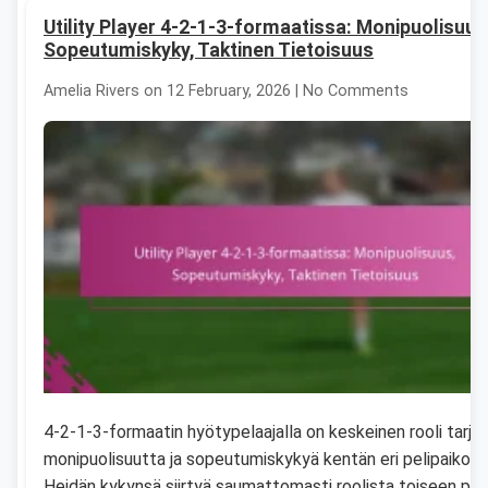
Utility Player 4-2-1-3-formaatissa: Monipuolisuus
Sopeutumiskyky, Taktinen Tietoisuus
Amelia Rivers on 12 February, 2026 | No Comments
4-2-1-3-formaatin hyötypelaajalla on keskeinen rooli tarjo
monipuolisuutta ja sopeutumiskykyä kentän eri pelipaikoilla
Heidän kykynsä siirtyä saumattomasti roolista toiseen pa