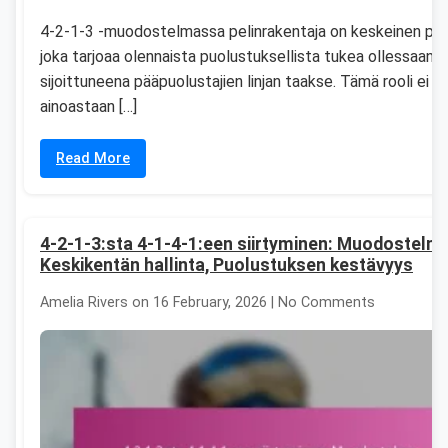
4-2-1-3 -muodostelmassa pelinrakentaja on keskeinen pela
joka tarjoaa olennaista puolustuksellista tukea ollessaan
sijoittuneena pääpuolustajien linjan taakse. Tämä rooli ei
ainoastaan […]
Read More
4-2-1-3:sta 4-1-4-1:een siirtyminen: Muodostelma
Keskikentän hallinta, Puolustuksen kestävyys
Amelia Rivers on 16 February, 2026 | No Comments