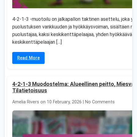
4-2-1-3 -muotoilu on jalkapallon taktinen asettelu, joka yh
puolustuksen vankkuuden ja hyökkäysvoiman, sisältäen nel
puolustajaa, kaksi keskikenttäpelaajaa, yhden hyökkäävän
keskikenttäpelaajan […]
Read More
4-2-1-3 Muodostelma: Alueellinen peitto, Miesvart
Tilatietoisuus
Amelia Rivers on 10 February, 2026 | No Comments