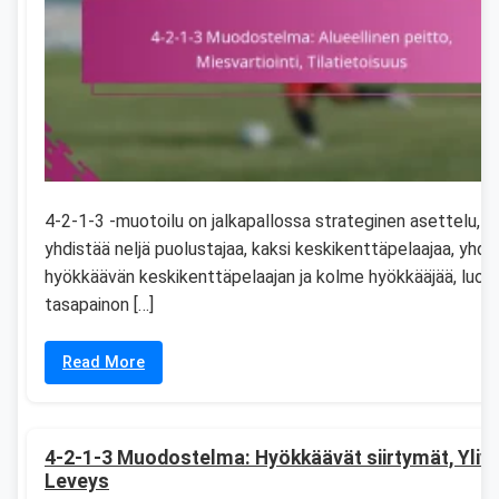
4-2-1-3 -muotoilu on jalkapallossa strateginen asettelu, j
yhdistää neljä puolustajaa, kaksi keskikenttäpelaajaa, yhde
hyökkäävän keskikenttäpelaajan ja kolme hyökkääjää, luod
tasapainon […]
Read More
4-2-1-3 Muodostelma: Hyökkäävät siirtymät, Yliv
Leveys