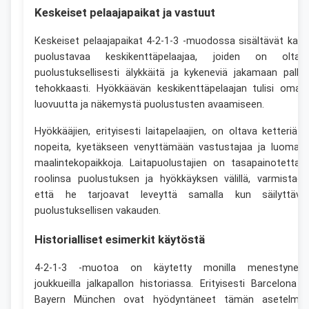
Keskeiset pelaajapaikat ja vastuut
Keskeiset pelaajapaikat 4-2-1-3 -muodossa sisältävät kaks
puolustavaa keskikenttäpelaajaa, joiden on oltav
puolustuksellisesti älykkäitä ja kykeneviä jakamaan pallo
tehokkaasti. Hyökkäävän keskikenttäpelaajan tulisi omat
luovuutta ja näkemystä puolustusten avaamiseen.
Hyökkääjien, erityisesti laitapelaajien, on oltava ketteriä j
nopeita, kyetäkseen venyttämään vastustajaa ja luomaa
maalintekopaikkoja. Laitapuolustajien on tasapainotettav
roolinsa puolustuksen ja hyökkäyksen välillä, varmistaen
että he tarjoavat leveyttä samalla kun säilyttävä
puolustuksellisen vakauden.
Historialliset esimerkit käytöstä
4-2-1-3 -muotoa on käytetty monilla menestyneill
joukkueilla jalkapallon historiassa. Erityisesti Barcelona j
Bayern München ovat hyödyntäneet tämän asetelma