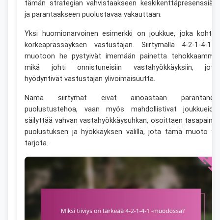
tämän strategian vahvistaakseen keskikenttäpresenssiää
ja parantaakseen puolustavaa vakauttaan.
Yksi huomionarvoinen esimerkki on joukkue, joka kohtas
korkeaprässäyksen vastustajan. Siirtymällä 4-2-1-4-1 
muotoon he pystyivät imemään painetta tehokkaammin
mikä johti onnistuneisiin vastahyökkäyksiin, jotk
hyödyntivät vastustajan ylivoimaisuutta.
Nämä siirtymät eivät ainoastaan parantanee
puolustustehoa, vaan myös mahdollistivat joukkueide
säilyttää vahvan vastahyökkäysuhkan, osoittaen tasapaino
puolustuksen ja hyökkäyksen välillä, jota tämä muoto vo
tarjota.