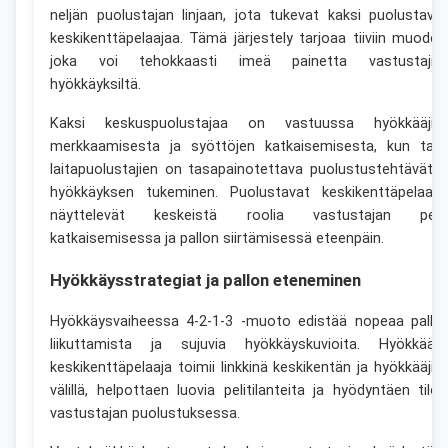
neljän puolustajan linjaan, jota tukevat kaksi puolustava
keskikenttäpelaajaa. Tämä järjestely tarjoaa tiiviin muodon
joka voi tehokkaasti imeä painetta vastustajie
hyökkäyksiltä.
Kaksi keskuspuolustajaa on vastuussa hyökkääjie
merkkaamisesta ja syöttöjen katkaisemisesta, kun taa
laitapuolustajien on tasapainotettava puolustustehtävät j
hyökkäyksen tukeminen. Puolustavat keskikenttäpelaaja
näyttelevät keskeistä roolia vastustajan peli
katkaisemisessa ja pallon siirtämisessä eteenpäin.
Hyökkäysstrategiat ja pallon eteneminen
Hyökkäysvaiheessa 4-2-1-3 -muoto edistää nopeaa pallo
liikuttamista ja sujuvia hyökkäyskuvioita. Hyökkääv
keskikenttäpelaaja toimii linkkinä keskikentän ja hyökkääjie
välillä, helpottaen luovia pelitilanteita ja hyödyntäen tiloj
vastustajan puolustuksessa.