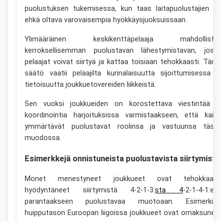
puolustuksen tukemisessa, kun taas laitapuolustajien o
ehkä oltava varovaisempia hyökkäysjuoksuissaan.
Ylimääräinen keskikenttäpelaaja mahdollista
kerroksellisemman puolustavan lähestymistavan, joss
pelaajat voivat siirtyä ja kattaa toisiaan tehokkaasti. Täm
säätö vaatii pelaajilta kurinalaisuutta sijoittumisessa j
tietoisuutta joukkuetovereiden liikkeistä.
Sen vuoksi joukkueiden on korostettava viestintää j
koordinointia harjoituksissa varmistaakseen, että kaikk
ymmärtävät puolustavat roolinsa ja vastuunsa täss
muodossa.
Esimerkkejä onnistuneista puolustavista siirtymistä
Monet menestyneet joukkueet ovat tehokkaast
hyödyntäneet siirtymistä 4-2-1-3:
sta 4
-2-1-4-1:ee
parantaakseen puolustavaa muotoaan. Esimerkiks
huipputason Euroopan liigoissa joukkueet ovat omaksunee