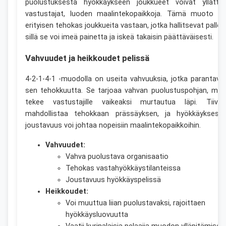
puolustuksesta hyökkäykseen joukkueet voivat yllättä
vastustajat, luoden maalintekopaikkoja. Tämä muoto o
erityisen tehokas joukkueita vastaan, jotka hallitsevat palloa
sillä se voi imeä painetta ja iskeä takaisin päättäväisesti.
Vahvuudet ja heikkoudet pelissä
4-2-1-4-1 -muodolla on useita vahvuuksia, jotka parantava
sen tehokkuutta. Se tarjoaa vahvan puolustuspohjan, mik
tekee vastustajille vaikeaksi murtautua läpi. Tiiviy
mahdollistaa tehokkaan prässäyksen, ja hyökkäyksess
joustavuus voi johtaa nopeisiin maalintekopaikkoihin.
Vahvuudet:
Vahva puolustava organisaatio
Tehokas vastahyökkäystilanteissa
Joustavuus hyökkäyspelissä
Heikkoudet:
Voi muuttua liian puolustavaksi, rajoittaen
hyökkäysluovuutta