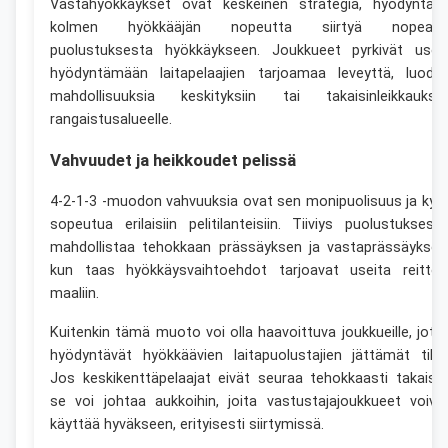
Vastahyökkäykset ovat keskeinen strategia, hyödyntäe
kolmen hyökkääjän nopeutta siirtyä nopeast
puolustuksesta hyökkäykseen. Joukkueet pyrkivät usei
hyödyntämään laitapelaajien tarjoamaa leveyttä, luode
mahdollisuuksia keskityksiin tai takaisinleikkauksii
rangaistusalueelle.
Vahvuudet ja heikkoudet pelissä
4-2-1-3 -muodon vahvuuksia ovat sen monipuolisuus ja kyk
sopeutua erilaisiin pelitilanteisiin. Tiiviys puolustuksess
mahdollistaa tehokkaan prässäyksen ja vastaprässäyksen
kun taas hyökkäysvaihtoehdot tarjoavat useita reittej
maaliin.
Kuitenkin tämä muoto voi olla haavoittuva joukkueille, jotk
hyödyntävät hyökkäävien laitapuolustajien jättämät tilat
Jos keskikenttäpelaajat eivät seuraa tehokkaasti takaisin
se voi johtaa aukkoihin, joita vastustajajoukkueet voiva
käyttää hyväkseen, erityisesti siirtymissä.