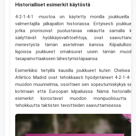
Historialliset esimerkit käytöstä
4-2-1-4-1 -muotoa on käytetty monilla joukkueilla j
valmentajilla jalkapallon historiassa. Erityisesti joukkueet
jotka priorisoivat puolustavaa vakautta samalla ku
säilyttävät hyökkäysvaihtoehtoja, ovat saavuttanee
menestystä tämän asetelman kanssa. Kilpailullisiss
liigoissa joukkueet omaksuvat usein tämän muodo
tasapainottaakseen lähestymistapaansa.
Esimerkiksi tietyillä kausilla joukkueet kuten Chelsea j
Atlético Madrid ovat tehokkaasti hyödyntäneet 4-2-1-4-1 
muodon muunnelmia, osoittaen sen sopeutumiskykyä sek
kotimaan että Euroopan kilpailuissa. Nämä historiallise
esimerkit korostavat muodon monipuolisuutta j
tehokkuutta taktisten tavoitteiden saavuttamisessa.