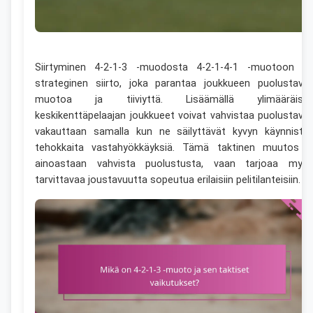
Siirtyminen 4-2-1-3 -muodosta 4-2-1-4-1 -muotoon o
strateginen siirto, joka parantaa joukkueen puolustava
muotoa ja tiiviyttä. Lisäämällä ylimääräise
keskikenttäpelaajan joukkueet voivat vahvistaa puolustava
vakauttaan samalla kun ne säilyttävät kyvyn käynnistä
tehokkaita vastahyökkäyksiä. Tämä taktinen muutos e
ainoastaan vahvista puolustusta, vaan tarjoaa myö
tarvittavaa joustavuutta sopeutua erilaisiin pelitilanteisiin.