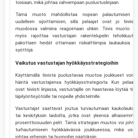
toisiaan, mikä johtaa vahvempaan puolustuslinjaan.
Tämä muoto mahdollistaa nopean palautumisen j
uudelleen sijoittamisen, sillä pelaajat ovat jo tiiviiss
muodossa valmiina reagoimaan uhkiin. Tiivis muoto vo
myös rajoittaa vastustajan rakentelupelin tehokkuutta
pakottaen heidät ottamaan riskialttiimpia laukauksia ta
syöttöjä.
Vaikutus vastustajan hyökkäysstrategioihin
Käyttämällä tiivistä puolustavaa muotoa joukkueet voiva
häiritä vastustajiensa hyökkäysstrategioita. Kun pelaaja
ovat tiiviisti linjassa, vastustajille on haastavaa löytää tila
läpilyöntisyötöille tai nopeille yhdistelmille.
Vastustajat saattavat joutua turvautumaan kaukolauksii
tai keskityksiin laidoilta, jotka ovat yleensä alhaisemma
prosenttiosuuden pelit. Tämä strategian muutos voi johta
turhautumiseen hyökkäävässä joukkueessa, mikä usei
johtaa virheisiin tai huonoihin päätöksiin.