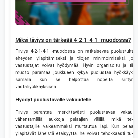
Miksi tiiviys on tärkeää 4-2-1-4-1 -muodossa?
Tiiviys 4-2-1-4-1 -muodossa on ratkaisevaa puolustukse
eheyden ylläpitämiseksi ja tilojen minimoimiseksi, joit
vastustajat voivat hyödyntää. Hyvin organisoitu ja tiivi
muoto parantaa joukkueen kykyä puolustaa hyökkäyksi
samalla kun se helpottaa nopeita siirtymi
vastahyökkäyksissä.
Hyödyt puolustavalle vakaudelle
Tiiviys parantaa merkittävästi puolustavaa vakautt
vähentämällä aukkoja pelaajien välillä, mikä teke
vastustajille vaikeammaksi murtautua läpi. Kun pelaaja
ylläpitävät läheistä etäisyyttä, he voivat tehokkaasti tuke