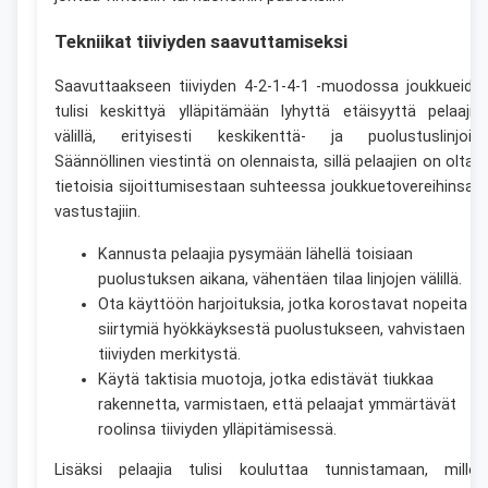
Tekniikat tiiviyden saavuttamiseksi
Saavuttaakseen tiiviyden 4-2-1-4-1 -muodossa joukkueide
tulisi keskittyä ylläpitämään lyhyttä etäisyyttä pelaajie
välillä, erityisesti keskikenttä- ja puolustuslinjoilla
Säännöllinen viestintä on olennaista, sillä pelaajien on oltav
tietoisia sijoittumisestaan suhteessa joukkuetovereihinsa j
vastustajiin.
Kannusta pelaajia pysymään lähellä toisiaan
puolustuksen aikana, vähentäen tilaa linjojen välillä.
Ota käyttöön harjoituksia, jotka korostavat nopeita
siirtymiä hyökkäyksestä puolustukseen, vahvistaen
tiiviyden merkitystä.
Käytä taktisia muotoja, jotka edistävät tiukkaa
rakennetta, varmistaen, että pelaajat ymmärtävät
roolinsa tiiviyden ylläpitämisessä.
Lisäksi pelaajia tulisi kouluttaa tunnistamaan, milloi