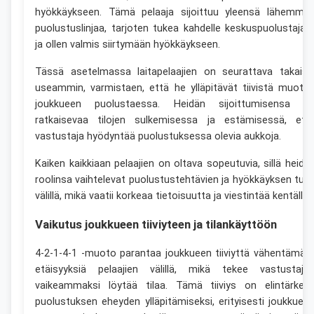
hyökkäykseen. Tämä pelaaja sijoittuu yleensä lähemmä
puolustuslinjaa, tarjoten tukea kahdelle keskuspuolustajall
ja ollen valmis siirtymään hyökkäykseen.
Tässä asetelmassa laitapelaajien on seurattava takaisi
useammin, varmistaen, että he ylläpitävät tiivistä muoto
joukkueen puolustaessa. Heidän sijoittumisensa o
ratkaisevaa tilojen sulkemisessa ja estämisessä, ett
vastustaja hyödyntää puolustuksessa olevia aukkoja.
Kaiken kaikkiaan pelaajien on oltava sopeutuvia, sillä heidä
roolinsa vaihtelevat puolustustehtävien ja hyökkäyksen tue
välillä, mikä vaatii korkeaa tietoisuutta ja viestintää kentällä.
Vaikutus joukkueen tiiviyteen ja tilankäyttöön
4-2-1-4-1 -muoto parantaa joukkueen tiiviyttä vähentämäll
etäisyyksiä pelaajien välillä, mikä tekee vastustajill
vaikeammaksi löytää tilaa. Tämä tiiviys on elintärkeä
puolustuksen eheyden ylläpitämiseksi, erityisesti joukkueit