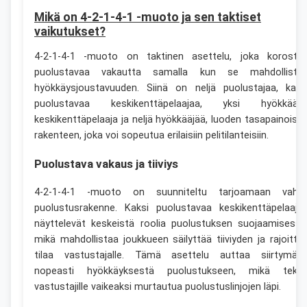
Mikä on 4-2-1-4-1 -muoto ja sen taktiset
vaikutukset?
4-2-1-4-1 -muoto on taktinen asettelu, joka korosta
puolustavaa vakautta samalla kun se mahdollista
hyökkäysjoustavuuden. Siinä on neljä puolustajaa, kaks
puolustavaa keskikenttäpelaajaa, yksi hyökkääv
keskikenttäpelaaja ja neljä hyökkääjää, luoden tasapainoise
rakenteen, joka voi sopeutua erilaisiin pelitilanteisiin.
Puolustava vakaus ja tiiviys
4-2-1-4-1 -muoto on suunniteltu tarjoamaan vahv
puolustusrakenne. Kaksi puolustavaa keskikenttäpelaaja
näyttelevät keskeistä roolia puolustuksen suojaamisessa
mikä mahdollistaa joukkueen säilyttää tiiviyden ja rajoitta
tilaa vastustajalle. Tämä asettelu auttaa siirtymää
nopeasti hyökkäyksestä puolustukseen, mikä teke
vastustajille vaikeaksi murtautua puolustuslinjojen läpi.