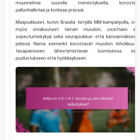
muunnelmia suurella menestyksellä, korostae
pallonhallintaa ja korkeaa prässiä.
Maajoukkueet, kuten Brasilia tietyillä MM-kampanjoilla, ova
myös omaksuneet tämän muodon, osoittaen se
sopeutumiskykyä sekä seurajoukkue- että kansainvälisess
pelissä. Nämä esimerkit korostavat muodon tehokkuutt
tasapainoisen lähestymistavan luomisessa sek
puolustukseen että hyökkäykseen.