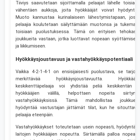
Tiiviys saavutetaan sijoittamalla pelaajat lähelle toisiaan
vähentäen aukkoja, joita hyökkääjät voivat hyödyntää
Muoto kannustaa kurinalaiseen lähestymistapaan, joss
pelaajia koulutetaan säilyttämään muotonsa ja tukemaa
toisiaan puolustuksessa. Tämä on erityisen tehokast
joukkueita vastaan, jotka luottavat nopeaan syöttämisee
ja liikkumiseen.
Hyökkäysjoustavuus ja vastahyökkäyspotentiaali
Vaikka 4-2-1-4-1 on ensisijaisesti puolustava, se tarjoa
merkittävää hyökkäysjoustavuutta. Hyökkääv
keskikenttäpelaaja voi yhdistää peliä keskikentän j
hyökkääjien välillä, helpottaen nopeita siirtymi
vastahyökkäyksissä. Tämä mahdollistaa joukkuee
hyödyntää vastustajan jättämät tilat, kun he sitouttava
pelaajia eteenpäin.
Vastahyökkäykset toteutetaan usein nopeasti, hyödyntäe
laitojen hyökkääjien nopeutta. Siirtämällä palloa nopeast