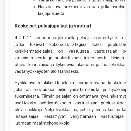
Vaatii kurinalaisia pelaajia muodon ylläpitämisee
Haavoittuva joukkueita vastaan, jotka hyödyntä
laajoja alueita
Keskeiset pelaajapaikat ja vastuut
4-2-1-4-1 -muodossa jokaisella pelaajalla on erityiset roolit
jotka tukevat kokonaisstrategiaa. Kaksi puolustava
keskikenttäpelaajaa on vastuussa vastustajan peli
katkaisemisesta ja puolustuksen tukemisesta. Heidän o
oltava kurinalaisia ja kykeneviä jakamaan palloa tehokkaast
vastahyökkäysten aloittamiseksi.
Hyökkäävä keskikenttäpelaaja toimii luovana keskuksena
joka on vastuussa pelin yhdistämisestä ja hyökkääjie
tukemisesta. Tämän pelaajan on omattava hyvä näkemys j
syöttökyky hyödyntääkseen vastustajan puolustuksess
olevia aukkoja. Neljä hyökkääjää, joihin yleensä kuuluu kaks
laitapelaajaa, keskittyvät venyttämään vastustajaa j
luomaan maalintekopaikkoja.