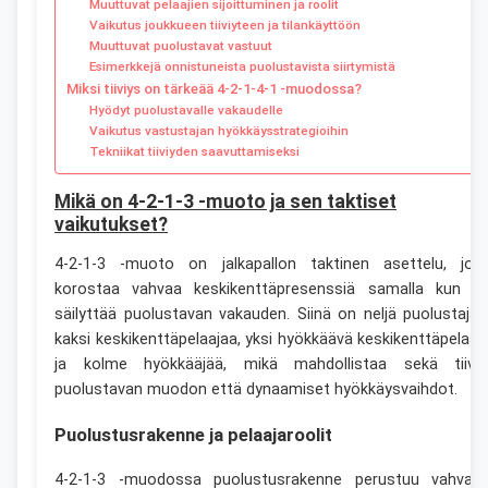
Muuttuvat pelaajien sijoittuminen ja roolit
Vaikutus joukkueen tiiviyteen ja tilankäyttöön
Muuttuvat puolustavat vastuut
Esimerkkejä onnistuneista puolustavista siirtymistä
Miksi tiiviys on tärkeää 4-2-1-4-1 -muodossa?
Hyödyt puolustavalle vakaudelle
Vaikutus vastustajan hyökkäysstrategioihin
Tekniikat tiiviyden saavuttamiseksi
Mikä on 4-2-1-3 -muoto ja sen taktiset
vaikutukset?
4-2-1-3 -muoto on jalkapallon taktinen asettelu, jok
korostaa vahvaa keskikenttäpresenssiä samalla kun s
säilyttää puolustavan vakauden. Siinä on neljä puolustajaa
kaksi keskikenttäpelaajaa, yksi hyökkäävä keskikenttäpelaaj
ja kolme hyökkääjää, mikä mahdollistaa sekä tiivii
puolustavan muodon että dynaamiset hyökkäysvaihdot.
Puolustusrakenne ja pelaajaroolit
4-2-1-3 -muodossa puolustusrakenne perustuu vahvaa