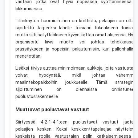
vastaan, jotka ovat hyviä nopeassa syöttämisessä j
liikkumisessa.
Tilankäytön huomioiminen on kriittistä; pelaajien on oltav
sijoitettu tarpeeksi lähelle toisiaan tukeakseen toisiaan
mutta silti säilyttääkseen kyvyn kattaa omat alueensa. Hyvi
organisoitu tiivis muoto voi johtaa tehokkaasee
prässäykseen ja nopeisiin palautumisiin, kun pallonhallint
menetetään.
Lisäksi tiiviys auttaa minimoimaan aukkoja, joita vastustaja
voivat hyödyntää, mikä johtaa vähemmä
maalintekopaikkoihin joukkueelle. Tämä strategine
sijoittuminen on olennaista onnistuneell
puolustusrakenteelle.
Muuttuvat puolustavat vastuut
Siirtyessä 4-2-1-4-1:een puolustavat vastuut jaetaa
pelaajien kesken. Kaksi keskikenttäpelaajaa näyttelevä
keskeistä roolia vastustajan pelin katkaisemisessa j