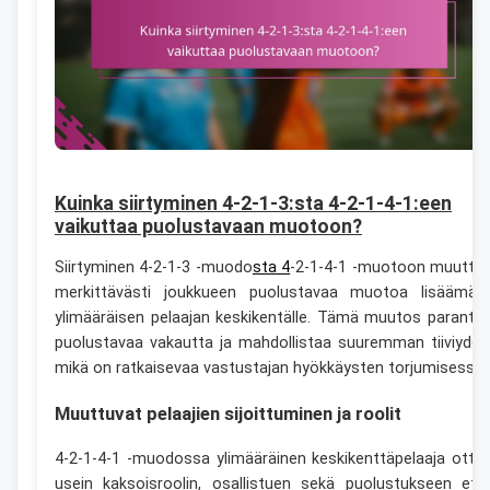
Kuinka siirtyminen 4-2-1-3:sta 4-2-1-4-1:een
vaikuttaa puolustavaan muotoon?
Siirtyminen 4-2-1-3 -muodo
sta 4
-2-1-4-1 -muotoon muutta
merkittävästi joukkueen puolustavaa muotoa lisäämäll
ylimääräisen pelaajan keskikentälle. Tämä muutos paranta
puolustavaa vakautta ja mahdollistaa suuremman tiiviyden
mikä on ratkaisevaa vastustajan hyökkäysten torjumisessa.
Muuttuvat pelaajien sijoittuminen ja roolit
4-2-1-4-1 -muodossa ylimääräinen keskikenttäpelaaja otta
usein kaksoisroolin, osallistuen sekä puolustukseen ett