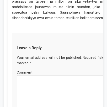
prässäys on tarpeen ja milloin on aika vetäytyä, mik
mahdollistaa joustavan mutta tiiviin muodon, joka vo
sopeutua pelin kulkuun. Säännöllinen harjoittelu j
tilanneherkkyys ovat avain tämän tekniikan hallitsemiseen.
Leave a Reply
Your email address will not be published.
Required fields
marked
*
Commen