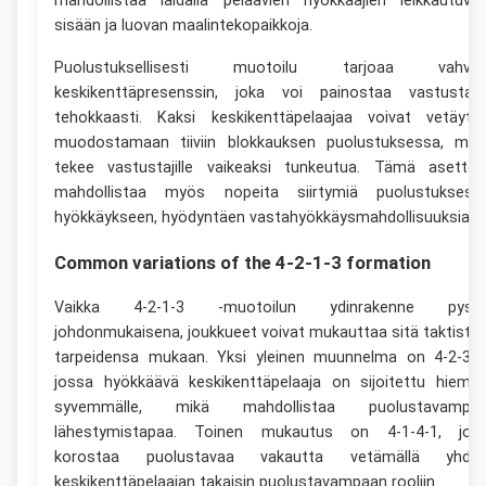
mahdollistaa laidalla pelaavien hyökkääjien leikkautuva
sisään ja luovan maalintekopaikkoja.
Puolustuksellisesti muotoilu tarjoaa vahva
keskikenttäpresenssin, joka voi painostaa vastustaji
tehokkaasti. Kaksi keskikenttäpelaajaa voivat vetäyty
muodostamaan tiiviin blokkauksen puolustuksessa, mik
tekee vastustajille vaikeaksi tunkeutua. Tämä asettel
mahdollistaa myös nopeita siirtymiä puolustuksest
hyökkäykseen, hyödyntäen vastahyökkäysmahdollisuuksia.
Common variations of the 4-2-1-3 formation
Vaikka 4-2-1-3 -muotoilun ydinrakenne pysy
johdonmukaisena, joukkueet voivat mukauttaa sitä taktiste
tarpeidensa mukaan. Yksi yleinen muunnelma on 4-2-3-1
jossa hyökkäävä keskikenttäpelaaja on sijoitettu hiema
syvemmälle, mikä mahdollistaa puolustavampa
lähestymistapaa. Toinen mukautus on 4-1-4-1, jok
korostaa puolustavaa vakautta vetämällä yhde
keskikenttäpelaajan takaisin puolustavampaan rooliin.