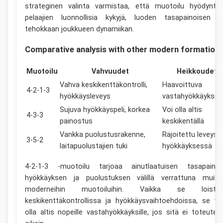
strateginen valinta varmistaa, että muotoilu hyödyntä
pelaajien luonnollisia kykyjä, luoden tasapainoisen j
tehokkaan joukkueen dynamiikan.
Comparative analysis with other modern formation
Muotoilu
Vahvuudet
Heikkoudet
Vahva keskikenttäkontrolli,
Haavoittuva
4-2-1-3
hyökkäysleveys
vastahyökkäyksille
Sujuva hyökkäyspeli, korkea
Voi olla altis
4-3-3
painostus
keskikentällä
Vankka puolustusrakenne,
Rajoitettu leveys
3-5-2
laitapuolustajien tuki
hyökkäyksessä
4-2-1-3 -muotoilu tarjoaa ainutlaatuisen tasapaino
hyökkäyksen ja puolustuksen välillä verrattuna muihi
moderneihin muotoiluihin. Vaikka se loista
keskikenttäkontrollissa ja hyökkäysvaihtoehdoissa, se vo
olla altis nopeille vastahyökkäyksille, jos sitä ei toteutet