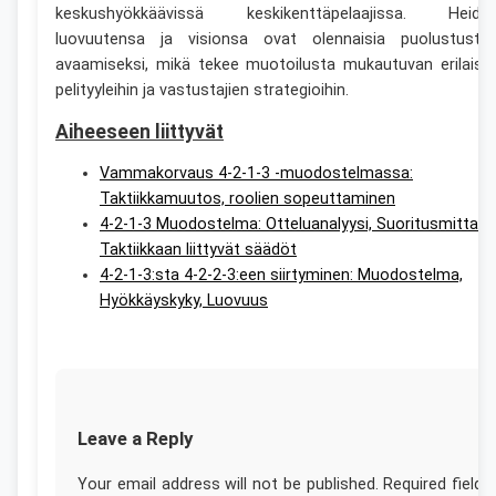
keskushyökkäävissä keskikenttäpelaajissa. Heidä
luovuutensa ja visionsa ovat olennaisia puolustuste
avaamiseksi, mikä tekee muotoilusta mukautuvan erilaisii
pelityyleihin ja vastustajien strategioihin.
Aiheeseen liittyvät
Vammakorvaus 4-2-1-3 -muodostelmassa:
Taktiikkamuutos, roolien sopeuttaminen
4-2-1-3 Muodostelma: Otteluanalyysi, Suoritusmittarit
Taktiikkaan liittyvät säädöt
4-2-1-3:sta 4-2-2-3:een siirtyminen: Muodostelma,
Hyökkäyskyky, Luovuus
Leave a Reply
Your email address will not be published.
Required fields