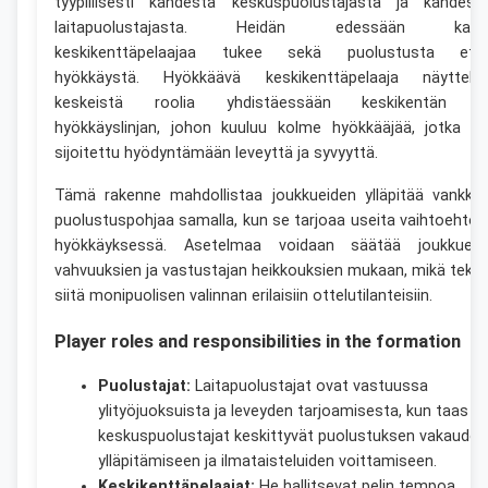
tyypillisesti kahdesta keskuspuolustajasta ja kahdest
laitapuolustajasta. Heidän edessään kaks
keskikenttäpelaajaa tukee sekä puolustusta ett
hyökkäystä. Hyökkäävä keskikenttäpelaaja näyttele
keskeistä roolia yhdistäessään keskikentän j
hyökkäyslinjan, johon kuuluu kolme hyökkääjää, jotka o
sijoitettu hyödyntämään leveyttä ja syvyyttä.
Tämä rakenne mahdollistaa joukkueiden ylläpitää vankka
puolustuspohjaa samalla, kun se tarjoaa useita vaihtoehtoj
hyökkäyksessä. Asetelmaa voidaan säätää joukkuee
vahvuuksien ja vastustajan heikkouksien mukaan, mikä teke
siitä monipuolisen valinnan erilaisiin ottelutilanteisiin.
Player roles and responsibilities in the formation
Puolustajat:
Laitapuolustajat ovat vastuussa
ylityöjuoksuista ja leveyden tarjoamisesta, kun taas
keskuspuolustajat keskittyvät puolustuksen vakauden
ylläpitämiseen ja ilmataisteluiden voittamiseen.
Keskikenttäpelaajat:
He hallitsevat pelin tempoa,