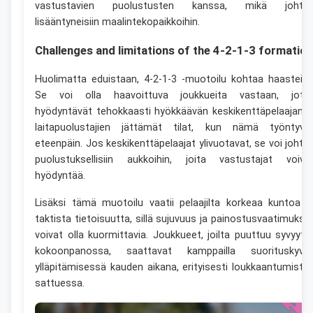
vastustavien puolustusten kanssa, mikä johta
lisääntyneisiin maalintekopaikkoihin.
Challenges and limitations of the 4-2-1-3 formation
Huolimatta eduistaan, 4-2-1-3 -muotoilu kohtaa haasteita
Se voi olla haavoittuva joukkueita vastaan, jotk
hyödyntävät tehokkaasti hyökkäävän keskikenttäpelaajan j
laitapuolustajien jättämät tilat, kun nämä työntyvä
eteenpäin. Jos keskikenttäpelaajat ylivuotavat, se voi johta
puolustuksellisiin aukkoihin, joita vastustajat voiva
hyödyntää.
Lisäksi tämä muotoilu vaatii pelaajilta korkeaa kuntoa j
taktista tietoisuutta, sillä sujuvuus ja painostusvaatimukse
voivat olla kuormittavia. Joukkueet, joilta puuttuu syvyytt
kokoonpanossa, saattavat kamppailla suorituskyvy
ylläpitämisessä kauden aikana, erityisesti loukkaantumiste
sattuessa.