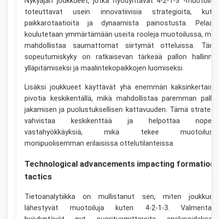
Nykyajan joukkueet, jotka hyödyntävät 4-2-1-3 -muotoilua
toteuttavat usein innovatiivisia strategioita, kute
paikkarotaatioita ja dynaamista painostusta. Pelaaji
koulutetaan ymmärtämään useita rooleja muotoilussa, mik
mahdollistaa saumattomat siirtymät otteluissa. Täm
sopeutumiskyky on ratkaisevan tärkeää pallon hallinna
ylläpitämiseksi ja maalintekopaikkojen luomiseksi.
Lisäksi joukkueet käyttävät yhä enemmän kaksinkertaist
pivotia keskikentällä, mikä mahdollistaa paremman pallo
jakamisen ja puolustuksellisen kattavuuden. Tämä strategi
vahvistaa keskikenttää ja helpottaa nopeit
vastahyökkäyksiä, mikä tekee muotoilust
monipuolisemman erilaisissa ottelutilanteissa.
Technological advancements impacting formation
tactics
Tietoanalytiikka on mullistanut sen, miten joukkuee
lähestyvät muotoiluja kuten 4-2-1-3. Valmentaja