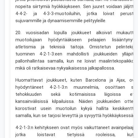
nopeita siirtymiä hyökkäykseen. Sen juuret voidaan jäljittä
4-4-2- ja 4-3-3-muotoiluihin, jotka loivat perusta
sujuvammille ja dynaamisemmille pelityyleille.
20. vuosisadan lopulla joukkueet alkoivat mukautta
muotoilujaan hyödyntääkseen pelaajien lisääntynytt
atletismia ja teknisiä taitoja. Omistetun pelintekijä
tuominen 4-2-1-3:een mahdollisti joukkueiden ylläpitä
pallonhallintaa samalla, kun ne loivat maalintekopaikkoja
mikä oli ratkaisevaa nykyaikaisessa jalkapallossa.
Huomattavat joukkueet, kuten Barcelona ja Ajax, ova
hyödyntäneet 4-2-1-3:n muunnelmia, osoittaen se
tehokkuuden sekä kotimaisissa liigoissa ett
kansainvälisissä kilpailuissa. Näiden joukkueiden ottelu
korostivat usein muotoilun kykyä hallita keskikenttä
samalla, kun se tarjosi leveyttä ja syvyyttä hyökkäyksessä.
4-2-1-3:n kehitykseen ovat myös vaikuttaneet avainpelaajat
jotka loistavat tietyissä rooleissa, kute