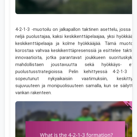
4-2-1-3 -muotoilu on jalkapallon taktinen asettelu, jossa o
neljä puolustajaa, kaksi keskikenttäpelaajaa, yksi hyökkääv
keskikenttäpelaaja ja kolme hyökkääjää. Tämä muotoil
korostaa vahvaa keskikenttäpresenssiä ja esittelee taktisi
innovaatioita, jotka parantavat joukkueen suorituskykyä
mahdollistaen joustavuutta sekä hyökkäys- ett
puolustusstrategioissa. Pelin kehittyessä 4-2-1-3 o
sopeutunut nykyaikaisiin vaatimuksiin, keskittye
sujuvuuteen ja monipuolisuuteen samalla, kun se säilyttä
vankan rakenteen.