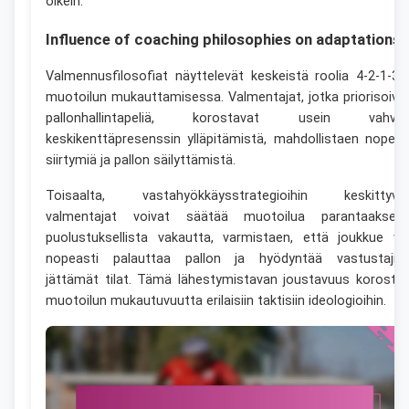
oikein.
Influence of coaching philosophies on adaptations
Valmennusfilosofiat näyttelevät keskeistä roolia 4-2-1-3 
muotoilun mukauttamisessa. Valmentajat, jotka priorisoiva
pallonhallintapeliä, korostavat usein vahva
keskikenttäpresenssin ylläpitämistä, mahdollistaen nopeit
siirtymiä ja pallon säilyttämistä.
Toisaalta, vastahyökkäysstrategioihin keskittyvä
valmentajat voivat säätää muotoilua parantaaksee
puolustuksellista vakautta, varmistaen, että joukkue vo
nopeasti palauttaa pallon ja hyödyntää vastustajie
jättämät tilat. Tämä lähestymistavan joustavuus korosta
muotoilun mukautuvuutta erilaisiin taktisiin ideologioihin.