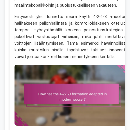
maalintekopaikkoihin ja puolustukselliseen vakauteen.
Erityisesti yksi tunnettu seura käytti 4-2-1-3 -muotoilu
hallitakseen pallonhallintaa ja kontrolloidakseen otteluide
tempoa. Hyödyntämällä korkeaa painostusstrategiaa h
pakottivat vastustajat virheisiin, mikä johti merkittävää
voittojen lisääntymiseen. Tämä esimerkki havainnollistaa
kuinka muotoilun sisällä tapahtuvat taktiset innovaatio
voivat johtaa konkreettiseen menestykseen kentällä.