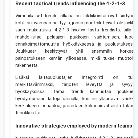
Recent tactical trends influencing the 4-2-1-3
Viimeaikaiset trendit jalkapallon taktiikoissa ovat siirtynee
kohti sujuvampaa pelityyliä, jossa muotoilut eivät ole jäykkiä
vaan mukautuvia. 4-2-1-3 hyötyy tästä trendistä, sillä s
mahdollistaa pelaajien paikkojen vaihtamisen, luode
ennakoimattomuutta hyökkäyksessä ja puolustuksessa
Joukkueet keskittyvät yhä enemmän korkeaa
painostukseen kentän yläosassa, mikä tukee muotoilu
rakennetta.
Lisäksi laitapuolustajien integrointi on tullu
merkittävämmäksi, tarjoten leveyttä ja syvyytt
hyökkäyksissä. Tämä trendi kannustaa joukkueit
hyödyntämään laitoja samalla, kun ne ylläpitävät vankka
keskialueen läsnäoloa, parantaen kokonaisvaltaista taktist
tehokkuutta.
Innovative strategies employed by modern teams