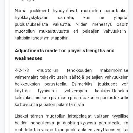
Nämä joukkueet hyödyntävät muotoilua parantaaksee
hyökkäyskykyään samalla, kun ne ylläpitävä
puolustuksellista vakautta. Niiden menestys osoitta
muotoilun mukautuvuutta eri pelaajien vahvuuksiin j
taktisiin lähestymistapoihin.
Adjustments made for player strengths and
weaknesses
4-2-1-3 -muotoilun tehokkuuden maksimoimiseks
valmentajat tekevät usein säätöjä pelaajien vahvuuksien j
heikkouksien perusteella. Esimerkiksi joukkueet voiva
käyttää fyysisesti vahvempaa keskikenttäpelaaja
kaksinkertaisessa pivotissa parantaakseen puolustuksellist
kattavuutta ja pallon palauttamista.
Lisäksi tämän muotoilun laitapelaajat valitaan tyypillisest
heidän nopeutensa ja dribbling-kykynsä perusteella, mik
mahdollistaa vastustajan puolustuksen venyttämisen. Täm