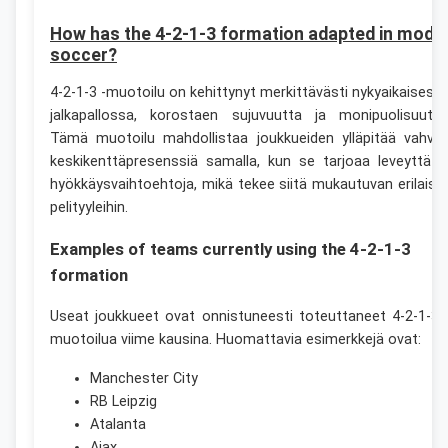
How has the 4-2-1-3 formation adapted in mode
soccer?
4-2-1-3 -muotoilu on kehittynyt merkittävästi nykyaikaisess
jalkapallossa, korostaen sujuvuutta ja monipuolisuutta
Tämä muotoilu mahdollistaa joukkueiden ylläpitää vahva
keskikenttäpresenssiä samalla, kun se tarjoaa leveyttä j
hyökkäysvaihtoehtoja, mikä tekee siitä mukautuvan erilaisii
pelityyleihin.
Examples of teams currently using the 4-2-1-3
formation
Useat joukkueet ovat onnistuneesti toteuttaneet 4-2-1-3 
muotoilua viime kausina. Huomattavia esimerkkejä ovat:
Manchester City
RB Leipzig
Atalanta
Ajax