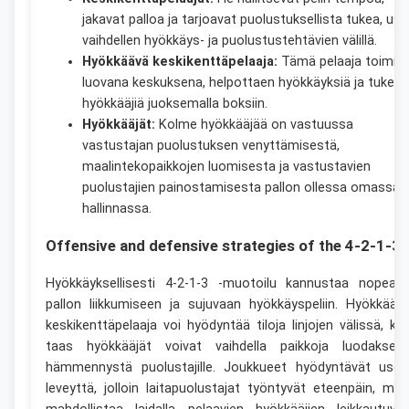
jakavat palloa ja tarjoavat puolustuksellista tukea, use
vaihdellen hyökkäys- ja puolustustehtävien välillä.
Hyökkäävä keskikenttäpelaaja:
Tämä pelaaja toimii
luovana keskuksena, helpottaen hyökkäyksiä ja tukema
hyökkääjiä juoksemalla boksiin.
Hyökkääjät:
Kolme hyökkääjää on vastuussa
vastustajan puolustuksen venyttämisestä,
maalintekopaikkojen luomisesta ja vastustavien
puolustajien painostamisesta pallon ollessa omassa
hallinnassa.
Offensive and defensive strategies of the 4-2-1-3
Hyökkäyksellisesti 4-2-1-3 -muotoilu kannustaa nopeaa
pallon liikkumiseen ja sujuvaan hyökkäyspeliin. Hyökkääv
keskikenttäpelaaja voi hyödyntää tiloja linjojen välissä, ku
taas hyökkääjät voivat vaihdella paikkoja luodaksee
hämmennystä puolustajille. Joukkueet hyödyntävät usei
leveyttä, jolloin laitapuolustajat työntyvät eteenpäin, mik