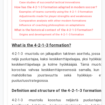
Case studies of successful tactical innovations
How has the 4-2-1-3 formation adapted in modern soccer?
Examples of teams currently using the 4-2-1-3 formation
Adjustments made for player strengths and weaknesses
Comparative analysis with other modern formations
Influence of coaching philosophies on adaptations
What is the historical context of the 4-2-1-3 formation?
Origins and development of the 4-2-1-3 formation
What is the 4-2-1-3 formation?
4-2-1-3 -muotoilu on jalkapallon taktinen asettelu, jossa o
neljä puolustajaa, kaksi keskikenttäpelaajaa, yksi hyökkääv
keskikenttäpelaaja ja kolme hyökkääjää. Tämä muotoil
korostaa vahvaa keskikenttäpresenssiä samalla, kun s
mahdollistaa joustavuutta sekä hyökkäys- ett
puolustusstrategioissa.
Definition and structure of the 4-2-1-3 formation
4-2-1-3 -muotoilu koostuu neljästä puolustajasta