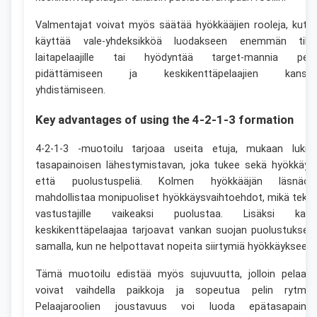
Valmentajat voivat myös säätää hyökkääjien rooleja, kute
käyttää vale-yhdeksikköä luodakseen enemmän tila
laitapelaajille tai hyödyntää target-mannia peli
pidättämiseen ja keskikenttäpelaajien kanss
yhdistämiseen.
Key advantages of using the 4-2-1-3 formation
4-2-1-3 -muotoilu tarjoaa useita etuja, mukaan lukie
tasapainoisen lähestymistavan, joka tukee sekä hyökkäys
että puolustuspeliä. Kolmen hyökkääjän läsnäol
mahdollistaa monipuoliset hyökkäysvaihtoehdot, mikä teke
vastustajille vaikeaksi puolustaa. Lisäksi kaks
keskikenttäpelaajaa tarjoavat vankan suojan puolustuksell
samalla, kun ne helpottavat nopeita siirtymiä hyökkäykseen.
Tämä muotoilu edistää myös sujuvuutta, jolloin pelaaja
voivat vaihdella paikkoja ja sopeutua pelin rytmiin
Pelaajaroolien joustavuus voi luoda epätasapaino