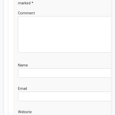
marked
*
Commen
Nam
Emai
Website