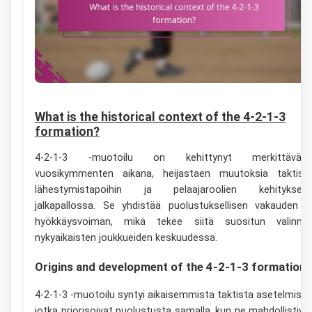
What is the historical context of the 4-2-1-3
formation?
4-2-1-3 -muotoilu on kehittynyt merkittäväst
vuosikymmenten aikana, heijastaen muutoksia taktisii
lähestymistapoihin ja pelaajaroolien kehityksee
jalkapallossa. Se yhdistää puolustuksellisen vakauden j
hyökkäysvoiman, mikä tekee siitä suositun valinna
nykyaikaisten joukkueiden keskuudessa.
Origins and development of the 4-2-1-3 formation
4-2-1-3 -muotoilu syntyi aikaisemmista taktista asetelmista
jotka priorisoivat puolustusta samalla, kun ne mahdollistiva