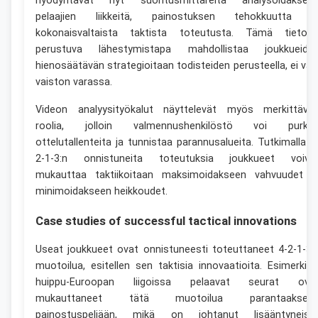
hyödyntävät nyt suoritusmittareita analysoidaksee
pelaajien liikkeitä, painostuksen tehokkuutta j
kokonaisvaltaista taktista toteutusta. Tämä tietoo
perustuva lähestymistapa mahdollistaa joukkueide
hienosäätävän strategioitaan todisteiden perusteella, ei vai
vaiston varassa.
Videon analyysityökalut näyttelevät myös merkittävä
roolia, jolloin valmennushenkilöstö voi purka
ottelutallenteita ja tunnistaa parannusalueita. Tutkimalla 4
2-1-3:n onnistuneita toteutuksia joukkueet voiva
mukauttaa taktiikoitaan maksimoidakseen vahvuudet j
minimoidakseen heikkoudet.
Case studies of successful tactical innovations
Useat joukkueet ovat onnistuneesti toteuttaneet 4-2-1-3 
muotoilua, esitellen sen taktisia innovaatioita. Esimerkiks
huippu-Euroopan liigoissa pelaavat seurat ova
mukauttaneet tätä muotoilua parantaaksee
painostuspeliään, mikä on johtanut lisääntyneisii