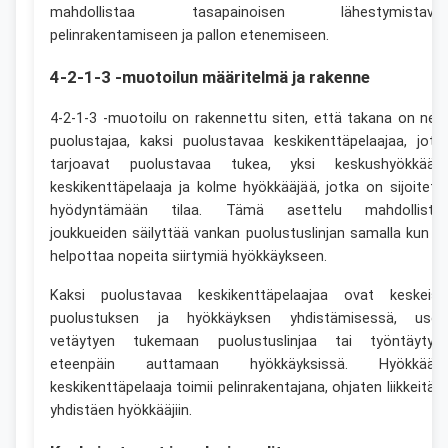
mahdollistaa tasapainoisen lähestymistava
pelinrakentamiseen ja pallon etenemiseen.
4-2-1-3 -muotoilun määritelmä ja rakenne
4-2-1-3 -muotoilu on rakennettu siten, että takana on nelj
puolustajaa, kaksi puolustavaa keskikenttäpelaajaa, jotk
tarjoavat puolustavaa tukea, yksi keskushyökkääv
keskikenttäpelaaja ja kolme hyökkääjää, jotka on sijoitett
hyödyntämään tilaa. Tämä asettelu mahdollista
joukkueiden säilyttää vankan puolustuslinjan samalla kun s
helpottaa nopeita siirtymiä hyökkäykseen.
Kaksi puolustavaa keskikenttäpelaajaa ovat keskeisi
puolustuksen ja hyökkäyksen yhdistämisessä, usei
vetäytyen tukemaan puolustuslinjaa tai työntäytye
eteenpäin auttamaan hyökkäyksissä. Hyökkääv
keskikenttäpelaaja toimii pelinrakentajana, ohjaten liikkeitä j
yhdistäen hyökkääjiin.