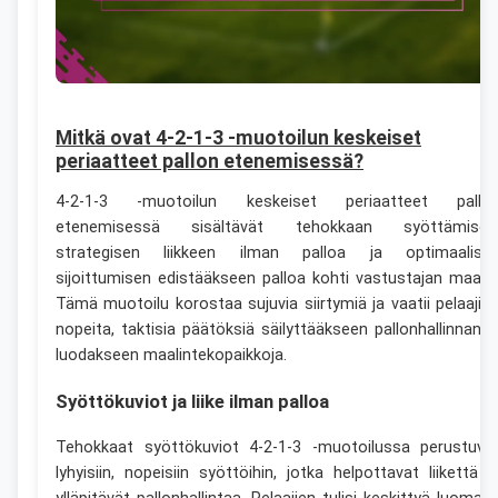
Mitkä ovat 4-2-1-3 -muotoilun keskeiset
periaatteet pallon etenemisessä?
4-2-1-3 -muotoilun keskeiset periaatteet pallo
etenemisessä sisältävät tehokkaan syöttämisen
strategisen liikkeen ilman palloa ja optimaalise
sijoittumisen edistääkseen palloa kohti vastustajan maalia
Tämä muotoilu korostaa sujuvia siirtymiä ja vaatii pelaajilt
nopeita, taktisia päätöksiä säilyttääkseen pallonhallinnan j
luodakseen maalintekopaikkoja.
Syöttökuviot ja liike ilman palloa
Tehokkaat syöttökuviot 4-2-1-3 -muotoilussa perustuva
lyhyisiin, nopeisiin syöttöihin, jotka helpottavat liikettä j