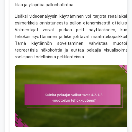
tilaa ja ylläpitää pallonhallintaa.
Lisäksi videoanalyysin käyttäminen voi tarjota reaaliaikaisi
esimerkkejä onnistuneesta pallon etenemisestä otteluissa
Valmentajat voivat purkaa pelit näyttääkseen, kuink
tehokas syöttäminen ja liike johtavat maalintekopaikkoihin
Tämä käytännön soveltaminen vahvistaa muotoilu
teoreettisia näkökohtia ja auttaa pelaajia visualisoimaa
roolejaan todellisissa pelitilanteissa.