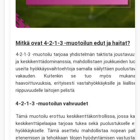
Mitkä ovat 4-2-1-3 -muotoilun edut ja haitat?
4-2-1-3 -muotoilu tarjoaa yhdistelmän taktista joustavuutt
ja keskikenttädominanssia, mahdollistaen joukkueiden luod
useita hyökkäysvaihtoehtoja samalla säilyttäen puolustava
vakauden. Kuitenkin se tuo myös mukanaa
haavoittuvuuksia, erityisesti vastahyökkäyksille ja liiallisell
riippuvuudelle laitojen pelistä.
4-2-1-3 -muotoilun vahvuudet
Tämä muotoilu erottuu keskikenttäkontrollissa, jossa kaks
keskikenttäpelaajaa tarjoaa tukea sekä puolustukselle ett
hyökkäykselle. Tämä asettelu mahdollistaa nopean pallo
etenemisen ja tehokkaan tilojen hyödyntämisen vastustaja