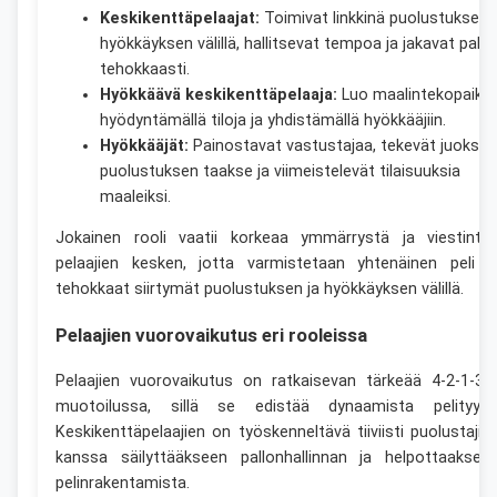
Keskikenttäpelaajat:
Toimivat linkkinä puolustuksen 
hyökkäyksen välillä, hallitsevat tempoa ja jakavat pallo
tehokkaasti.
Hyökkäävä keskikenttäpelaaja:
Luo maalintekopaikko
hyödyntämällä tiloja ja yhdistämällä hyökkääjiin.
Hyökkääjät:
Painostavat vastustajaa, tekevät juoksuj
puolustuksen taakse ja viimeistelevät tilaisuuksia
maaleiksi.
Jokainen rooli vaatii korkeaa ymmärrystä ja viestintä
pelaajien kesken, jotta varmistetaan yhtenäinen peli j
tehokkaat siirtymät puolustuksen ja hyökkäyksen välillä.
Pelaajien vuorovaikutus eri rooleissa
Pelaajien vuorovaikutus on ratkaisevan tärkeää 4-2-1-3 
muotoilussa, sillä se edistää dynaamista pelityyliä
Keskikenttäpelaajien on työskenneltävä tiiviisti puolustajie
kanssa säilyttääkseen pallonhallinnan ja helpottaaksee
pelinrakentamista.