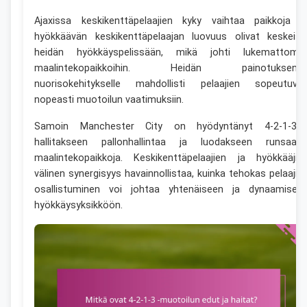
Ajaxissa keskikenttäpelaajien kyky vaihtaa paikkoja j
hyökkäävän keskikenttäpelaajan luovuus olivat keskeisi
heidän hyökkäyspelissään, mikä johti lukemattomii
maalintekopaikkoihin. Heidän painotuksens
nuorisokehitykselle mahdollisti pelaajien sopeutuva
nopeasti muotoilun vaatimuksiin.
Samoin Manchester City on hyödyntänyt 4-2-1-3:t
hallitakseen pallonhallintaa ja luodakseen runsaast
maalintekopaikkoja. Keskikenttäpelaajien ja hyökkääjie
välinen synergisyys havainnollistaa, kuinka tehokas pelaajie
osallistuminen voi johtaa yhtenäiseen ja dynaamisee
hyökkäysyksikköön.