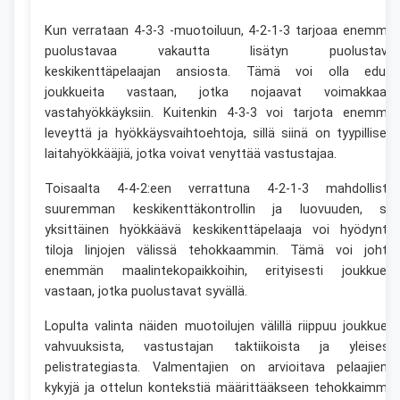
Kun verrataan 4-3-3 -muotoiluun, 4-2-1-3 tarjoaa enemmä
puolustavaa vakautta lisätyn puolustava
keskikenttäpelaajan ansiosta. Tämä voi olla eduks
joukkueita vastaan, jotka nojaavat voimakkaast
vastahyökkäyksiin. Kuitenkin 4-3-3 voi tarjota enemmä
leveyttä ja hyökkäysvaihtoehtoja, sillä siinä on tyypillisest
laitahyökkääjiä, jotka voivat venyttää vastustajaa.
Toisaalta 4-4-2:een verrattuna 4-2-1-3 mahdollista
suuremman keskikenttäkontrollin ja luovuuden, sill
yksittäinen hyökkäävä keskikenttäpelaaja voi hyödyntä
tiloja linjojen välissä tehokkaammin. Tämä voi johta
enemmän maalintekopaikkoihin, erityisesti joukkueit
vastaan, jotka puolustavat syvällä.
Lopulta valinta näiden muotoilujen välillä riippuu joukkuee
vahvuuksista, vastustajan taktiikoista ja yleisest
pelistrategiasta. Valmentajien on arvioitava pelaajiens
kykyjä ja ottelun kontekstiä määrittääkseen tehokkaimma