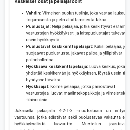
Keskeiset osat ja pelaajaroolit
Vahdin:
Viimeinen puolustuslinja, joka vastaa laukauks
torjumisesta ja pelin aloittamisesta takaa.
Puolustajat:
Neljä pelaajaa, jotka keskittyvät estämä
vastustajan hyökkäykset, ja laitapuolustajat tukevat
usein hyökkäystä.
Puolustavat keskikenttäpelaajat:
Kaksi pelaajaa, jot
suojaavat puolustusta, jakavat palloa ja ylläpitävät
pallonhallintaa.
Hyökkäävä keskikenttäpelaaja:
Luova keskus, joka
yhdistää keskikentän ja hyökkäyksen, löytää usein tiloj
hyödynnettäväksi.
Hyökkääjät:
Kolme pelaajaa, jotka painostavat
vastustajaa, luovat maalintekopaikkoja ja viimeistelev
tilaisuuksia.
Jokaisella pelaajalla 4-2-1-3 -muotoilussa on erityise
vastuunsa, jotka edistävät sekä puolustavaa vakautta ett
hyökkäyksellistä luovuutta. Muotoilun joustavuu