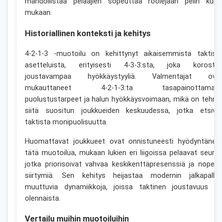
mahdollistaa pelaajien sopeuttaa roolejaan pelin kulu
mukaan.
Historiallinen konteksti ja kehitys
4-2-1-3 -muotoilu on kehittynyt aikaisemmista taktist
asetteluista, erityisesti 4-3-3:sta, joka korosta
joustavampaa hyökkäystyyliä. Valmentajat ova
mukauttaneet 4-2-1-3:ta tasapainottamaa
puolustustarpeet ja halun hyökkäysvoimaan, mikä on tehny
siitä suositun joukkueiden keskuudessa, jotka etsivä
taktista monipuolisuutta.
Huomattavat joukkueet ovat onnistuneesti hyödyntänee
tätä muotoilua, mukaan lukien eri liigoissa pelaavat seurat
jotka priorisoivat vahvaa keskikenttäpresenssiä ja nopeit
siirtymiä. Sen kehitys heijastaa modernin jalkapallo
muuttuvia dynamiikkoja, joissa taktinen joustavuus o
olennaista.
Vertailu muihin muotoiluihin