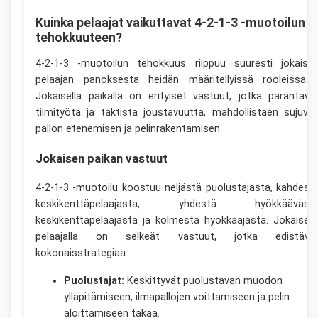
Kuinka pelaajat vaikuttavat 4-2-1-3 -muotoilun
tehokkuuteen?
4-2-1-3 -muotoilun tehokkuus riippuu suuresti jokaise
pelaajan panoksesta heidän määritellyissä rooleissaan
Jokaisella paikalla on erityiset vastuut, jotka parantava
tiimityötä ja taktista joustavuutta, mahdollistaen sujuva
pallon etenemisen ja pelinrakentamisen.
Jokaisen paikan vastuut
4-2-1-3 -muotoilu koostuu neljästä puolustajasta, kahdest
keskikenttäpelaajasta, yhdestä hyökkääväst
keskikenttäpelaajasta ja kolmesta hyökkääjästä. Jokaisell
pelaajalla on selkeät vastuut, jotka edistävä
kokonaisstrategiaa.
Puolustajat:
Keskittyvät puolustavan muodon
ylläpitämiseen, ilmapallojen voittamiseen ja pelin
aloittamiseen takaa.