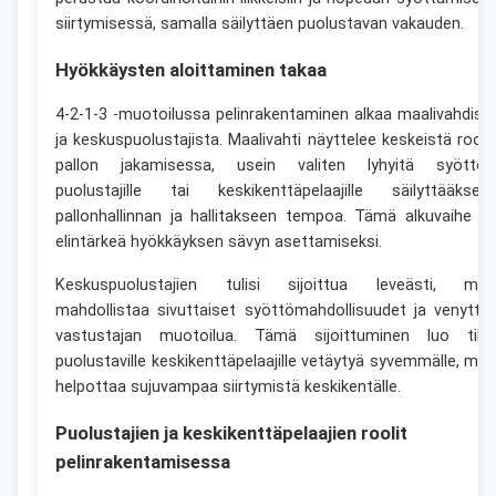
siirtymisessä, samalla säilyttäen puolustavan vakauden.
Hyökkäysten aloittaminen takaa
4-2-1-3 -muotoilussa pelinrakentaminen alkaa maalivahdist
ja keskuspuolustajista. Maalivahti näyttelee keskeistä rooli
pallon jakamisessa, usein valiten lyhyitä syöttöj
puolustajille tai keskikenttäpelaajille säilyttääksee
pallonhallinnan ja hallitakseen tempoa. Tämä alkuvaihe o
elintärkeä hyökkäyksen sävyn asettamiseksi.
Keskuspuolustajien tulisi sijoittua leveästi, mik
mahdollistaa sivuttaiset syöttömahdollisuudet ja venyttä
vastustajan muotoilua. Tämä sijoittuminen luo tila
puolustaville keskikenttäpelaajille vetäytyä syvemmälle, mik
helpottaa sujuvampaa siirtymistä keskikentälle.
Puolustajien ja keskikenttäpelaajien roolit
pelinrakentamisessa