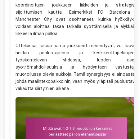
koordinoitujen joukkueen liikkeiden ja strategise
sijoittumisen kautta. Esimerkiksi FC Barcelona j
Manchester City ovat osoittaneet, kuinka hyökkäyksi
voidaan aloittaa takaa tarkalla syöttämisellä ja älykkääll
liikkeellä ilman palloa.
Otteluissa, joissa nämä joukkueet menestyvät, voi havait
heidän puolustajiensa ja keskikenttäpelaajiens
työskentelevän yhdessä, luoden useit
syöttömahdollisuuksia ja hyödyntäen vastustaja
muotoilussa olevia aukkoja. Tämä synergisyys ei ainoastaa
johda maalintekopaikkoihin, vaan myös ylläpitää puolustava
vakautta siirtymien aikana.