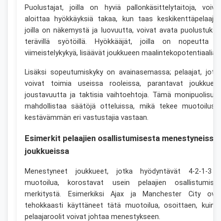
Puolustajat, joilla on hyviä pallonkäsittelytaitoja, voiva
aloittaa hyökkäyksiä takaa, kun taas keskikenttäpelaajat
joilla on näkemystä ja luovuutta, voivat avata puolustuksi
terävillä syötöillä. Hyökkääjät, joilla on nopeutta j
viimeistelykykyä, lisäävät joukkueen maalintekopotentiaalia.
Lisäksi sopeutumiskyky on avainasemassa; pelaajat, jotk
voivat toimia useissa rooleissa, parantavat joukkuee
joustavuutta ja taktisia vaihtoehtoja. Tämä monipuolisuu
mahdollistaa säätöjä otteluissa, mikä tekee muotoilust
kestävämmän eri vastustajia vastaan.
Esimerkit pelaajien osallistumisesta menestyneissä
joukkueissa
Menestyneet joukkueet, jotka hyödyntävät 4-2-1-3 
muotoilua, korostavat usein pelaajien osallistumise
merkitystä. Esimerkiksi Ajax ja Manchester City ova
tehokkaasti käyttäneet tätä muotoilua, osoittaen, kuink
pelaajaroolit voivat johtaa menestykseen.