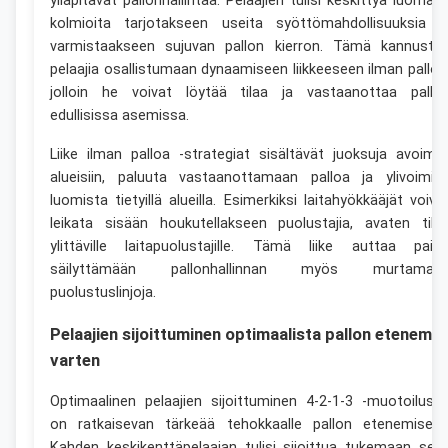
ylläpitävät pallonhallintaa. Pelaajien tulisi keskittyä luomaa
kolmioita tarjotakseen useita syöttömahdollisuuksia j
varmistaakseen sujuvan pallon kierron. Tämä kannusta
pelaajia osallistumaan dynaamiseen liikkeeseen ilman palloa
jolloin he voivat löytää tilaa ja vastaanottaa pallo
edullisissa asemissa.
Liike ilman palloa -strategiat sisältävät juoksuja avoimii
alueisiin, paluuta vastaanottamaan palloa ja ylivoimie
luomista tietyillä alueilla. Esimerkiksi laitahyökkääjät voiva
leikata sisään houkutellakseen puolustajia, avaten tila
ylittäville laitapuolustajille. Tämä liike auttaa paits
säilyttämään pallonhallinnan myös murtamaa
puolustuslinjoja.
Pelaajien sijoittuminen optimaalista pallon etenemis
varten
Optimaalinen pelaajien sijoittuminen 4-2-1-3 -muotoiluss
on ratkaisevan tärkeää tehokkaalle pallon etenemiselle
Kahden keskikenttäpelaajan tulisi sijoittua tukemaan sek