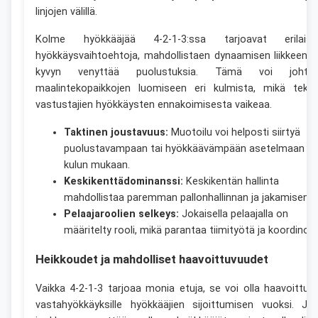
linjojen välillä.
Kolme hyökkääjää 4-2-1-3:ssa tarjoavat erilaisi
hyökkäysvaihtoehtoja, mahdollistaen dynaamisen liikkeen j
kyvyn venyttää puolustuksia. Tämä voi johta
maalintekopaikkojen luomiseen eri kulmista, mikä teke
vastustajien hyökkäysten ennakoimisesta vaikeaa.
Taktinen joustavuus:
Muotoilu voi helposti siirtyä
puolustavampaan tai hyökkäävämpään asetelmaan pe
kulun mukaan.
Keskikenttädominanssi:
Keskikentän hallinta
mahdollistaa paremman pallonhallinnan ja jakamisen.
Pelaajaroolien selkeys:
Jokaisella pelaajalla on
määritelty rooli, mikä parantaa tiimityötä ja koordinoin
Heikkoudet ja mahdolliset haavoittuvuudet
Vaikka 4-2-1-3 tarjoaa monia etuja, se voi olla haavoittuv
vastahyökkäyksille hyökkääjien sijoittumisen vuoksi. Jo