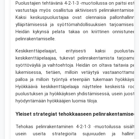
Puolustajien tehtävänä 4-2-1-3 -muotoilussa on paitsi estä
vastustaja myös osallistua aktiivisesti pelinrakentamiseen
Kaksi keskuspuolustajaa ovat olennaisia pallonhallinna
ylläpitämisessä ja syöttömahdollisuuksien tarjoamisessa
Heidän kykynsä pelata takaa on kriittinen onnistuneell
pelinrakentamiselle.
Keskikenttäpelaajat, erityisesti kaksi puolustava
keskikenttäpelaajaa, tukevat pelinrakentamista tarjoamall
syöttöväyliä ja vaihtoehtoja. Heidän on oltava taitavia peli
lukemisessa, tietäen, milloin vetäytyä vastaanottamaa
palloa ja milloin työntyä eteenpäin tukemaan hyökkäystä
Hyökkäävä keskikenttäpelaaja näyttelee keskeistä rooli
puolustuksen ja hyökkäyksen yhdistämisessä, usein juoste
hyödyntämään hyökkääjien luomia tiloja.
Yleiset strategiat tehokkaaseen pelinrakentamiseen
Tehokas pelinrakentaminen 4-2-1-3 -muotoilussa sisältä
usein useita strategioita sujuvuuden ja hallinna