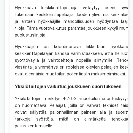
Hyökkäävä keskikenttäpelaaja vetäytyy usein syväll
tukemaan keskikenttäpelaajia, luoden ylivoimia keskialueill
ja antaen hyökkääjille mahdollisuuden hyödyntää laajoj
tiloja. Tämä vuorovaikutus parantaa joukkueen kykyä murta
puolustuslinjoja.
Hyökkääjien on koordinoitava liikkeitään hyökkäävä
keskikenttäpelaajan kanssa varmistaakseen, että he luova
syöttöväyliä ja vaihtoehtoja nopeille siirtymille. Tehoka
viestintä ja ymmärrys eri rooleissa olevien pelaajien keske
ovat olennaisia muotoilun potentiaalin maksimoimiseksi.
Yksilötaitojen vaikutus joukkueen suoritukseen
Yksilötaitojen merkitys 4-2-1-3 -muotoilun suorituskyvyss
on huomattava. Pelaajat, joilla on vahvat tekniset taidot
voivat säilyttää pallonhallinnan paineen alla ja suoritta
tarkkoja syöttöjä, mikä on elintärkeää tehokkaall
pelinrakentamiselle.