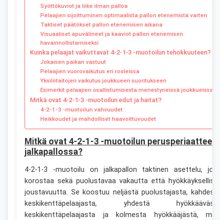
Syöttökuviot ja liike ilman palloa
Pelaajien sijoittuminen optimaalista pallon etenemistä varten
Taktiset päätökset pallon etenemisen aikana
Visuaaliset apuvälineet ja kaaviot pallon etenemisen
havainnollistamiseksi
Kuinka pelaajat vaikuttavat 4-2-1-3 -muotoilun tehokkuuteen?
Jokaisen paikan vastuut
Pelaajien vuorovaikutus eri rooleissa
Yksilötaitojen vaikutus joukkueen suoritukseen
Esimerkit pelaajien osallistumisesta menestyneissä joukkueissa
Mitkä ovat 4-2-1-3 -muotoilun edut ja haitat?
4-2-1-3 -muotoilun vahvuudet
Heikkoudet ja mahdolliset haavoittuvuudet
Mitkä ovat 4-2-1-3 -muotoilun perusperiaatteet
jalkapallossa?
4-2-1-3 -muotoilu on jalkapallon taktinen asettelu, jok
korostaa sekä puolustavaa vakautta että hyökkäyksellist
joustavuutta. Se koostuu neljästä puolustajasta, kahdest
keskikenttäpelaajasta, yhdestä hyökkääväst
keskikenttäpelaajasta ja kolmesta hyökkääjästä, mik