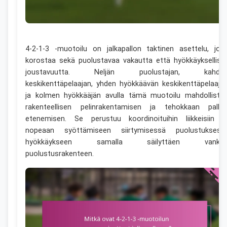
4-2-1-3 -muotoilu on jalkapallon taktinen asettelu, jok
korostaa sekä puolustavaa vakautta että hyökkäyksellist
joustavuutta. Neljän puolustajan, kahde
keskikenttäpelaajan, yhden hyökkäävän keskikenttäpelaaja
ja kolmen hyökkääjän avulla tämä muotoilu mahdollista
rakenteellisen pelinrakentamisen ja tehokkaan pallo
etenemisen. Se perustuu koordinoituihin liikkeisiin j
nopeaan syöttämiseen siirtymisessä puolustuksest
hyökkäykseen samalla säilyttäen vanka
puolustusrakenteen.