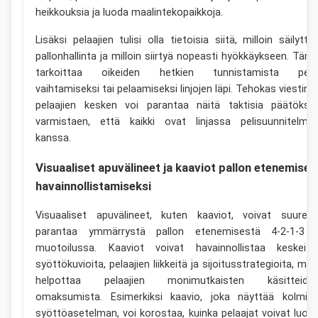
heikkouksia ja luoda maalintekopaikkoja.
Lisäksi pelaajien tulisi olla tietoisia siitä, milloin säilyttä
pallonhallinta ja milloin siirtyä nopeasti hyökkäykseen. Täm
tarkoittaa oikeiden hetkien tunnistamista peli
vaihtamiseksi tai pelaamiseksi linjojen läpi. Tehokas viestint
pelaajien kesken voi parantaa näitä taktisia päätöksiä
varmistaen, että kaikki ovat linjassa pelisuunnitelma
kanssa.
Visuaaliset apuvälineet ja kaaviot pallon etenemisen
havainnollistamiseksi
Visuaaliset apuvälineet, kuten kaaviot, voivat suurest
parantaa ymmärrystä pallon etenemisestä 4-2-1-3 
muotoilussa. Kaaviot voivat havainnollistaa keskeisi
syöttökuvioita, pelaajien liikkeitä ja sijoitusstrategioita, mik
helpottaa pelaajien monimutkaisten käsitteide
omaksumista. Esimerkiksi kaavio, joka näyttää kolmio
syöttöasetelman, voi korostaa, kuinka pelaajat voivat luod