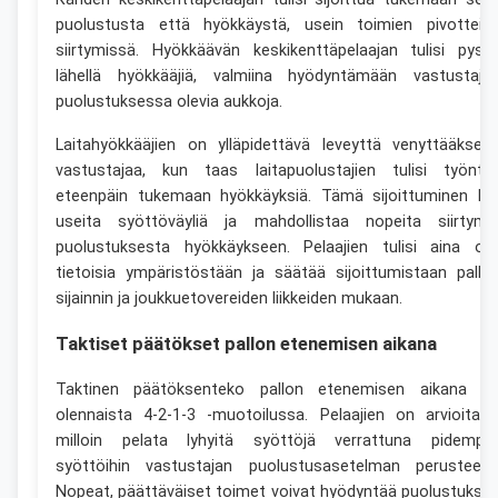
puolustusta että hyökkäystä, usein toimien pivottein
siirtymissä. Hyökkäävän keskikenttäpelaajan tulisi pysy
lähellä hyökkääjiä, valmiina hyödyntämään vastustaja
puolustuksessa olevia aukkoja.
Laitahyökkääjien on ylläpidettävä leveyttä venyttääksee
vastustajaa, kun taas laitapuolustajien tulisi työnty
eteenpäin tukemaan hyökkäyksiä. Tämä sijoittuminen lu
useita syöttöväyliä ja mahdollistaa nopeita siirtymi
puolustuksesta hyökkäykseen. Pelaajien tulisi aina oll
tietoisia ympäristöstään ja säätää sijoittumistaan pallo
sijainnin ja joukkuetovereiden liikkeiden mukaan.
Taktiset päätökset pallon etenemisen aikana
Taktinen päätöksenteko pallon etenemisen aikana o
olennaista 4-2-1-3 -muotoilussa. Pelaajien on arvioitava
milloin pelata lyhyitä syöttöjä verrattuna pidempii
syöttöihin vastustajan puolustusasetelman perusteella
Nopeat, päättäväiset toimet voivat hyödyntää puolustukse