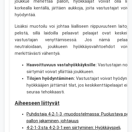
joukkue menettää pallon, hyökkääjät voivat olla liia
korkealla kentällä, jättäen aukkoja, joita vastustajat voiva
hyödyntää.
Lisäksi muotoilu voi johtaa liialliseen riippuvuuteen laitoje
pelistä, sillä laidoilla pelaavat pelaajat ovat keskeisi
vastustajan venyttämisessä. Jos nämä pelaaja
neutraloidaan, joukkueen hyökkäysvaihtoehdot voiva
merkittävästi vähentyä.
Haavoittuvuus vastahyökkäyksille:
Vastustajan nope
siirtymät voivat yllättää joukkueen.
Tilojen hyödyntäminen:
Vastustajat voivat hyödyntä
hyökkääjien jättämät tilat, jos keskikenttäpelaajat eivä
seuraa tehokkaasti.
Aiheeseen liittyvät
Puhdistaja 4-2-1-3 -muodostelmassa: Puolustava peit
pallon jakaminen, johtajuus
4-2-1-3:sta 4-2-3-1:een siirtyminen: Hyökkäyspeli,