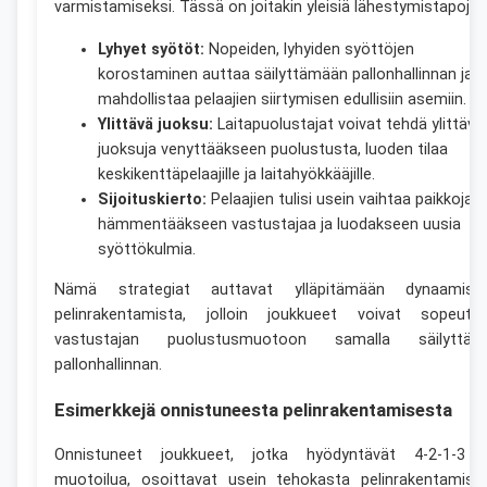
varmistamiseksi. Tässä on joitakin yleisiä lähestymistapoja:
Lyhyet syötöt:
Nopeiden, lyhyiden syöttöjen
korostaminen auttaa säilyttämään pallonhallinnan ja
mahdollistaa pelaajien siirtymisen edullisiin asemiin.
Ylittävä juoksu:
Laitapuolustajat voivat tehdä ylittäviä
juoksuja venyttääkseen puolustusta, luoden tilaa
keskikenttäpelaajille ja laitahyökkääjille.
Sijoituskierto:
Pelaajien tulisi usein vaihtaa paikkoja
hämmentääkseen vastustajaa ja luodakseen uusia
syöttökulmia.
Nämä strategiat auttavat ylläpitämään dynaamist
pelinrakentamista, jolloin joukkueet voivat sopeutu
vastustajan puolustusmuotoon samalla säilyttäe
pallonhallinnan.
Esimerkkejä onnistuneesta pelinrakentamisesta
Onnistuneet joukkueet, jotka hyödyntävät 4-2-1-3 
muotoilua, osoittavat usein tehokasta pelinrakentamist