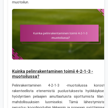
muotoilun.
Kuinka pelinrakentaminen toimii 4-2-1-3 -
muotoilussa?
Pelinrakentaminen 4-2-1-3 -muotoilussa korosta
rakenteellista etenemistä puolustuksesta hyökkäykseen
hyödyntäen pelaajien ainutlaatuista sijoittumista tilan j
mahdollisuuksien luomiseksi. Tämä lähestymistap
perustuu koordinoituihin liikkeisiin ja nopeaan syöttämisee